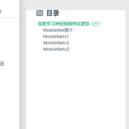
4
目录
深度学习神经网络特征提取（三）
MobileNet简介
MobileNetv1
MobileNetv2
深度可分离卷积
MobileNetv3
MobileNetv1的网络结构
反残差结构和线性瓶颈结构
MobileNetv2的网络结构
轻量级注意力机制引入
因
从