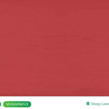
Deep Lear
MobileNetv3