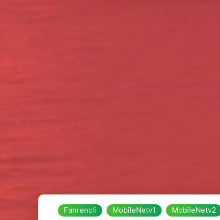
Fanrencli
MobileNetv1
MobileNetv2